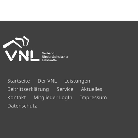
Navigation
Startseite
Der VNL
Leistungen
überspringen
Beitrittserklärung
Service
Aktuelles
Navigation
Kontakt
Mitglieder-LogIn
Impressum
überspringen
Datenschutz