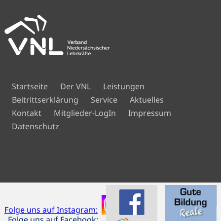
Navigation
Startseite
Der VNL
Leistungen
überspringen
Beitrittserklärung
Service
Aktuelles
Navigation
Kontakt
Mitglieder-LogIn
Impressum
überspringen
Datenschutz
Folge uns auf Instagram:
Folge uns auf Facebook: