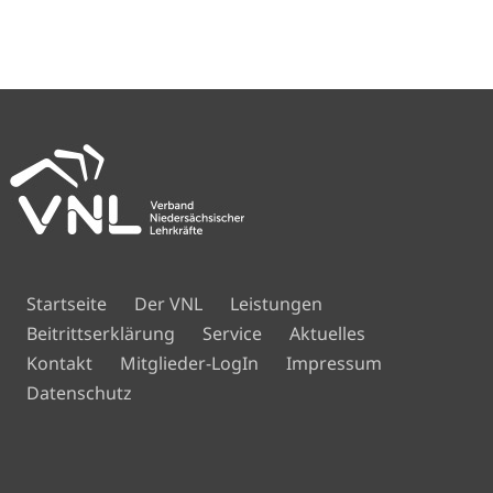
Navigation
Startseite
Der VNL
Leistungen
überspringen
Beitrittserklärung
Service
Aktuelles
Navigation
Kontakt
Mitglieder-LogIn
Impressum
überspringen
Datenschutz