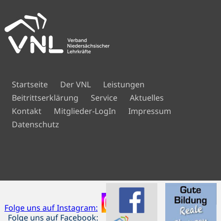
Navigation
Startseite
Der VNL
Leistungen
überspringen
Beitrittserklärung
Service
Aktuelles
Navigation
Kontakt
Mitglieder-LogIn
Impressum
überspringen
Datenschutz
Folge uns auf Instagram:
Folge uns auf Facebook: