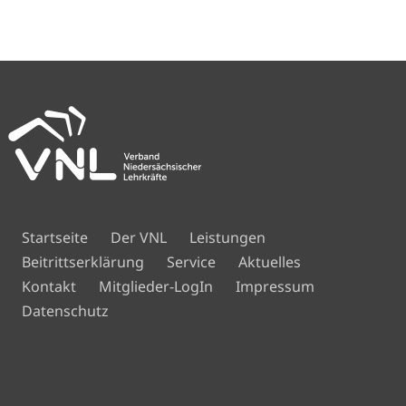
Navigation
Startseite
Der VNL
Leistungen
überspringen
Beitrittserklärung
Service
Aktuelles
Navigation
Kontakt
Mitglieder-LogIn
Impressum
überspringen
Datenschutz