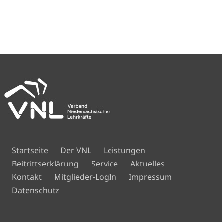
Navigation
Startseite
Der VNL
Leistungen
überspringen
Beitrittserklärung
Service
Aktuelles
Navigation
Kontakt
Mitglieder-LogIn
Impressum
überspringen
Datenschutz