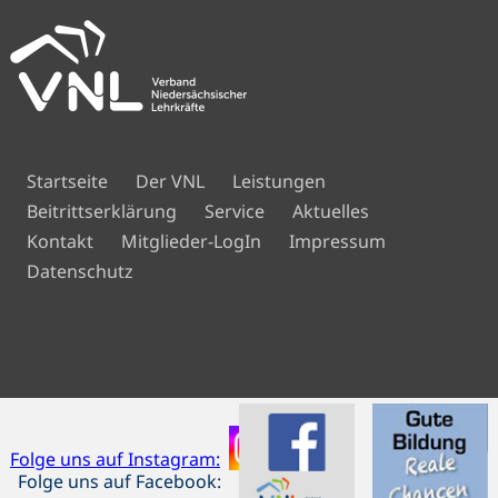
Navigation
Startseite
Der VNL
Leistungen
überspringen
Beitrittserklärung
Service
Aktuelles
Navigation
Kontakt
Mitglieder-LogIn
Impressum
überspringen
Datenschutz
Folge uns auf Instagram:
Folge uns auf Facebook: