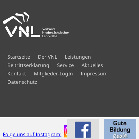
Navigation
Startseite
Der VNL
Leistungen
überspringen
Beitrittserklärung
Service
Aktuelles
Navigation
Kontakt
Mitglieder-LogIn
Impressum
überspringen
Datenschutz
Folge uns auf Instagram: