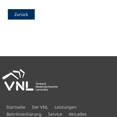
Zurück
Navigation
Startseite
Der VNL
Leistungen
überspringen
Beitrittserklärung
Service
Aktuelles