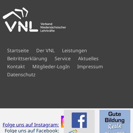
Navigation
Startseite
Der VNL
Leistungen
überspringen
Beitrittserklärung
Service
Aktuelles
Navigation
Kontakt
Mitglieder-LogIn
Impressum
überspringen
Datenschutz
Folge uns auf Instagram:
Folge uns auf Facebook: