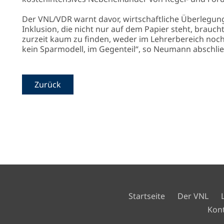
Der VNL/VDR warnt davor, wirtschaftliche Überlegung
Inklusion, die nicht nur auf dem Papier steht, brauch
zurzeit kaum zu finden, weder im Lehrerbereich noch
kein Sparmodell, im Gegenteil“, so Neumann abschli
Zurück
Navigation
Startseite
Der VNL
überspringen
Navigation
Kon
überspringen