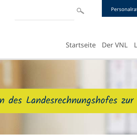
Suchbegriffe
Personalra
Navigation
Startseite
Der VNL
überspringen
 des Landesrechnungshofes zur 