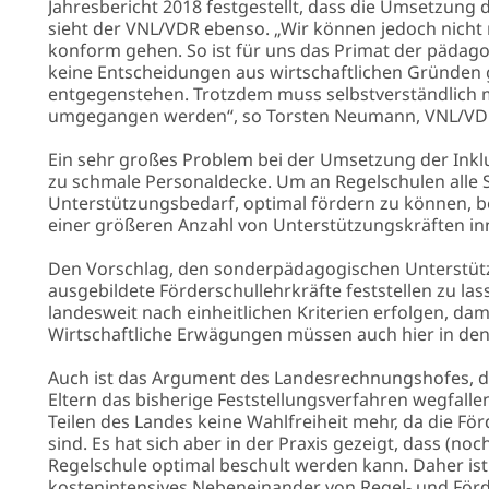
Jahresbericht 2018 festgestellt, dass die Umsetzung d
sieht der VNL/VDR ebenso. „Wir können jedoch nicht
konform gehen. So ist für uns das Primat der pädag
ljahresende
keine Entscheidungen aus wirtschaftlichen Gründen
/2026
entgegenstehen. Trotzdem muss selbstverständlich m
umgegangen werden“, so Torsten Neumann, VNL/VDR
Ein sehr großes Problem bei der Umsetzung der Inklus
zu schmale Personaldecke. Um an Regelschulen alle 
Unterstützungsbedarf, optimal fördern zu können, b
einer größeren Anzahl von Unterstützungskräften inn
Den Vorschlag, den sonderpädagogischen Unterstütz
ausgebildete Förderschullehrkräfte feststellen zu la
landesweit nach einheitlichen Kriterien erfolgen, da
Wirtschaftliche Erwägungen müssen auch hier in den
Auch ist das Argument des Landesrechnungshofes, da
Eltern das bisherige Feststellungsverfahren wegfallen 
ement
Teilen des Landes keine Wahlfreiheit mehr, da die F
sind. Es hat sich aber in der Praxis gezeigt, dass (no
elhaushalt
Regelschule optimal beschult werden kann. Daher is
/2028
kostenintensives Nebeneinander von Regel- und Förd