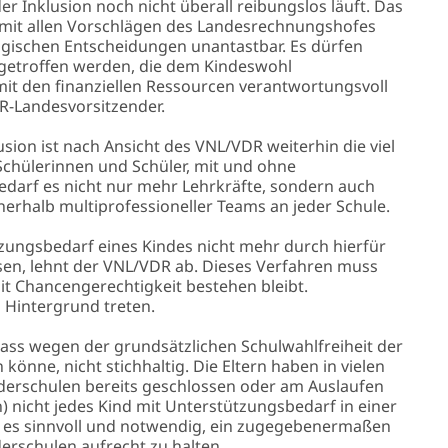
er Inklusion noch nicht überall reibungslos läuft. Das
 mit allen Vorschlägen des Landesrechnungshofes
ogischen Entscheidungen unantastbar. Es dürfen
 getroffen werden, die dem Kindeswohl
it den finanziellen Ressourcen verantwortungsvoll
-Landesvorsitzender.
ion ist nach Ansicht des VNL/VDR weiterhin die viel
Schülerinnen und Schüler, mit und ohne
edarf es nicht nur mehr Lehrkräfte, sondern auch
erhalb multiprofessioneller Teams an jeder Schule.
ungsbedarf eines Kindes nicht mehr durch hierfür
ssen, lehnt der VNL/VDR ab. Dieses Verfahren muss
mit Chancengerechtigkeit bestehen bleibt.
 Hintergrund treten.
ss wegen der grundsätzlichen Schulwahlfreiheit der
könne, nicht stichhaltig. Die Eltern haben in vielen
örderschulen bereits geschlossen oder am Auslaufen
ch) nicht jedes Kind mit Unterstützungsbedarf in einer
t es sinnvoll und notwendig, ein zugegebenermaßen
erschulen aufrecht zu halten.