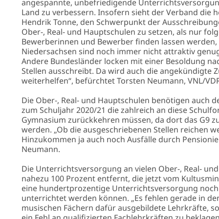
angespannte, unbefriedigende Unterrichtsversorgun
Land zu verbessern. Insofern sieht der Verband die 
Hendrik Tonne, den Schwerpunkt der Ausschreibungen
ljahresende
Ober-, Real- und Hauptschulen zu setzen, als nur fo
/2026
Bewerberinnen und Bewerber finden lassen werden, se
Niedersachsen sind noch immer nicht attraktiv genug
Andere Bundesländer locken mit einer Besoldung na
Stellen ausschreibt. Da wird auch die angekündigte Z
weiterhelfen“, befürchtet Torsten Neumann, VNL/VDR
Die Ober-, Real- und Hauptschulen benötigen auch de
zum Schuljahr 2020/21 die zahlreich an diese Schul
Gymnasium zurückkehren müssen, da dort das G9 zu 
werden. „Ob die ausgeschriebenen Stellen reichen werd
Hinzukommen ja auch noch Ausfälle durch Pensionie
Neumann.
Die Unterrichtsversorgung an vielen Ober-, Real- und
nahezu 100 Prozent entfernt, die jetzt vom Kultusmi
ement
eine hundertprozentige Unterrichtsversorgung noch 
unterrichtet werden können. „Es fehlen gerade in de
elhaushalt
musischen Fächern dafür ausgebildete Lehrkräfte, s
/2028
ein Fehl an qualifizierten Fachlehrkräften zu beklagen