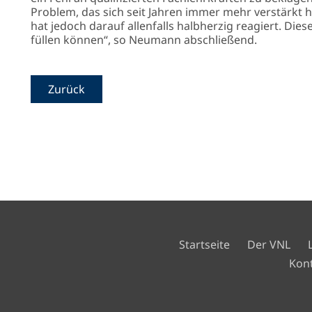
Problem, das sich seit Jahren immer mehr verstärkt ha
hat jedoch darauf allenfalls halbherzig reagiert. Di
füllen können“, so Neumann abschließend.
Zurück
Navigation
Startseite
Der VNL
überspringen
Navigation
Kon
überspringen