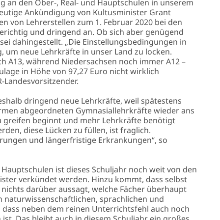
g an den Ober-, Real- und Hauptschulen in unserem
heutige Ankündigung von Kultusminister Grant
 von Lehrerstellen zum 1. Februar 2020 bei den
lgerichtig und dringend an. Ob sich aber genügend
i dahingestellt. „Die Einstellungsbedingungen in
, um neue Lehrkräfte in unser Land zu locken.
ch A13, während Niedersachsen noch immer A12 –
ulage in Höhe von 97,27 Euro nicht wirklich
-Landesvorsitzender.
shalb dringend neue Lehrkräfte, weil spätestens
formen abgeordneten Gymnasiallehrkräfte wieder ans
greifen beginnt und mehr Lehrkräfte benötigt
en, diese Lücken zu füllen, ist fraglich.
rungen und längerfristige Erkrankungen“, so
 Hauptschulen ist dieses Schuljahr noch weit von den
nister verkündet werden. Hinzu kommt, dass selbst
nichts darüber aussagt, welche Fächer überhaupt
n naturwissenschaftlichen, sprachlichen und
o dass neben dem reinen Unterrichtsfehl auch noch
 ist. Das bleibt auch in diesem Schuljahr ein großes