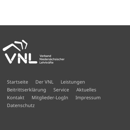
Navigation
Startseite
Der VNL
Leistungen
überspringen
Beitrittserklärung
Service
Aktuelles
Navigation
Kontakt
Mitglieder-LogIn
Impressum
überspringen
Datenschutz