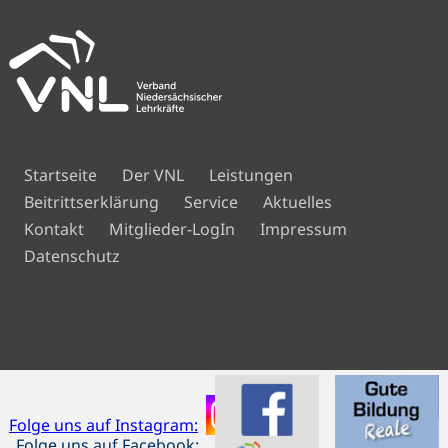
Navigation
Startseite
Der VNL
Leistungen
überspringen
Beitrittserklärung
Service
Aktuelles
Navigation
Kontakt
Mitglieder-LogIn
Impressum
überspringen
Datenschutz
Folge uns auf Instagram:
Folge uns auf Facebook: