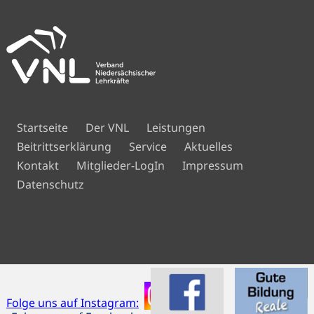
Navigation
Startseite
Der VNL
Leistungen
überspringen
Beitrittserklärung
Service
Aktuelles
Navigation
Kontakt
Mitglieder-LogIn
Impressum
überspringen
Datenschutz
Folge uns auf Instagram: