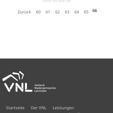
Seite 66 von 66
66
Zurück
60
61
62
63
64
65
Navigation
Startseite
Der VNL
Leistungen
überspringen