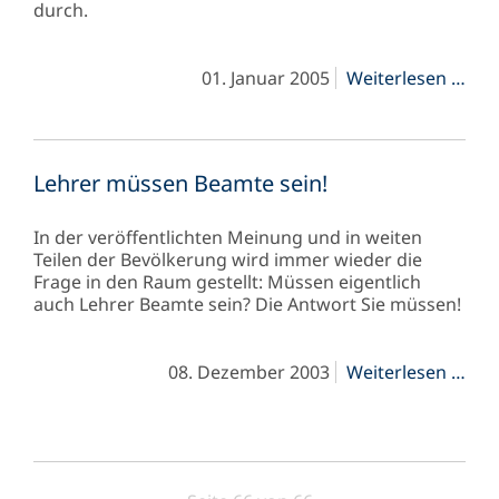
durch.
Dau
01. Januar 2005
Weiterlesen …
"Bei
-
Kost
Kra
Lehrer müssen Beamte sein!
In der veröffentlichten Meinung und in weiten
Teilen der Bevölkerung wird immer wieder die
Frage in den Raum gestellt: Müssen eigentlich
auch Lehrer Beamte sein? Die Antwort Sie müssen!
Leh
08. Dezember 2003
Weiterlesen …
müs
Bea
sein