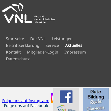
Navigation
Startseite
Der VNL
Leistungen
überspringen
Beitrittserklärung
Service
Aktuelles
Navigation
Kontakt
Mitglieder-LogIn
Impressum
überspringen
Datenschutz
Folge uns auf Instagram:
Folge uns auf Facebook: