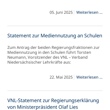
VNL
05. Juni 2025
Weiterlesen …
Sta
zur
ern
Ank
Statement zur Mediennutzung an Schulen
von
kos
Tabl
Zum Antrag der beiden Regierungsfraktionen zur
an
Mediennutzung in den Schulen führt Torsten
Nie
Neumann, Vorsitzender des VNL – Verband
Sch
Niedersächsischer Lehrkräfte aus:
Sta
22. Mai 2025
Weiterlesen …
zur
Med
an
Sch
VNL-Statement zur Regierungserklärung
von Ministerpräsident Olaf Lies