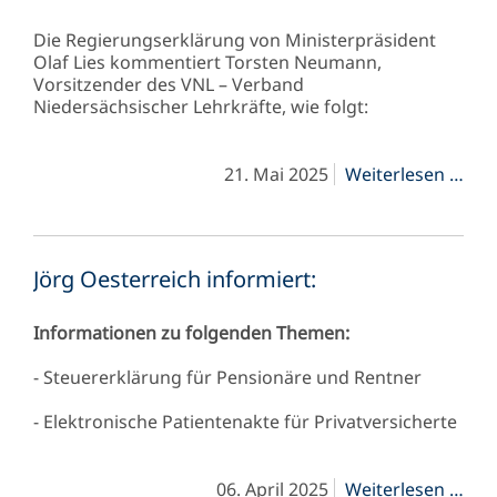
Die Regierungserklärung von Ministerpräsident
Olaf Lies kommentiert Torsten Neumann,
Vorsitzender des VNL – Verband
Niedersächsischer Lehrkräfte, wie folgt:
VNL
21. Mai 2025
Weiterlesen …
Sta
zur
Reg
von
Jörg Oesterreich informiert:
Min
Ola
Lies
Informationen zu folgenden Themen:
- Steuererklärung für Pensionäre und Rentner
- Elektronische Patientenakte für Privatversicherte
Jörg
06. April 2025
Weiterlesen …